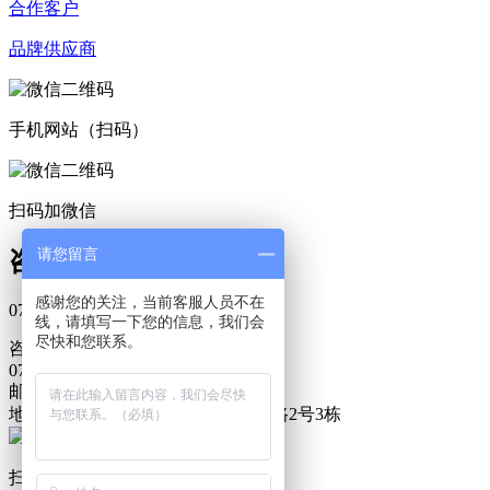
合作客户
品牌供应商
手机网站（扫码）
扫码加微信
请您留言
咨询热线
感谢您的关注，当前客服人员不在
0769-81881389
线，请填写一下您的信息，我们会
尽快和您联系。
咨询热线
0769-81881389
邮箱：geallyice@163.com
地址：广东省东莞市大岭山镇香韵路2号3栋
扫码加微信