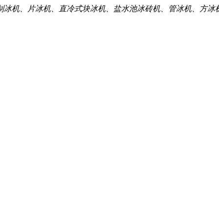
制冰机、片冰机、直冷式块冰机、盐水池冰砖机、管冰机、方冰