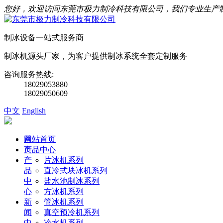
您好，欢迎访问东莞市极力制冷科技有限公司，我们专业生产
制冰设备一站式服务商
制冰机源头厂家，为客户提供制冰系统全套定制服务
咨询服务热线:
18029053880
18029050609
中文
English
首
网站首页
页
产品中心
产
片冰机系列
品
直冷式块冰机系列
中
盐水池制冰系列
心
方冰机系列
新
管冰机系列
闻
真空预冷机系列
中
冷水机系列