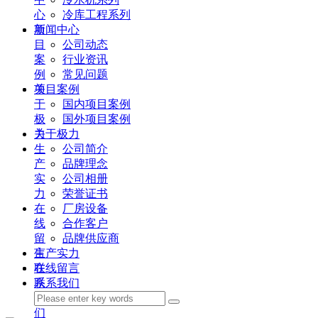
心
冷库工程系列
项
新闻中心
目
公司动态
案
行业资讯
例
常见问题
关
项目案例
于
国内项目案例
极
国外项目案例
力
关于极力
生
公司简介
产
品牌理念
实
公司相册
力
荣誉证书
在
厂房设备
线
合作客户
留
品牌供应商
言
生产实力
联
在线留言
系
联系我们
我
们