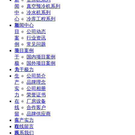
闻
真空预冷机系列
中
冷水机系列
心
冷库工程系列
项
新闻中心
目
公司动态
案
行业资讯
例
常见问题
关
项目案例
于
国内项目案例
极
国外项目案例
力
关于极力
生
公司简介
产
品牌理念
实
公司相册
力
荣誉证书
在
厂房设备
线
合作客户
留
品牌供应商
言
生产实力
联
在线留言
系
联系我们