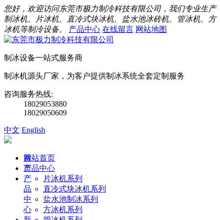
您好，欢迎访问东莞市极力制冷科技有限公司，我们专业生产
制冰机、片冰机、直冷式块冰机、盐水池冰砖机、管冰机、方
冰机等制冷设备。
产品中心
在线留言
网站地图
制冰设备一站式服务商
制冰机源头厂家，为客户提供制冰系统全套定制服务
咨询服务热线:
18029053880
18029050609
中文
English
首
网站首页
页
产品中心
产
片冰机系列
品
直冷式块冰机系列
中
盐水池制冰系列
心
方冰机系列
新
管冰机系列