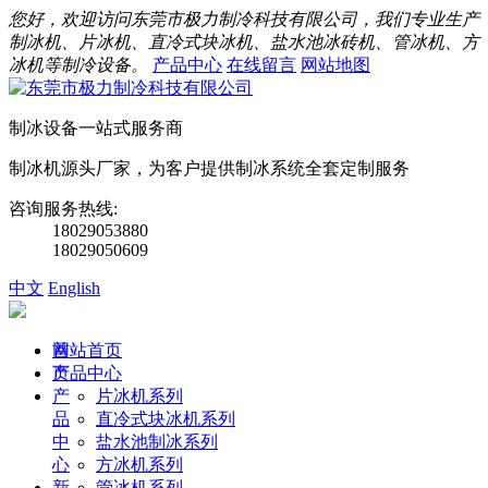
您好，欢迎访问东莞市极力制冷科技有限公司，我们专业生产
制冰机、片冰机、直冷式块冰机、盐水池冰砖机、管冰机、方
冰机等制冷设备。
产品中心
在线留言
网站地图
制冰设备一站式服务商
制冰机源头厂家，为客户提供制冰系统全套定制服务
咨询服务热线:
18029053880
18029050609
中文
English
首
网站首页
页
产品中心
产
片冰机系列
品
直冷式块冰机系列
中
盐水池制冰系列
心
方冰机系列
新
管冰机系列