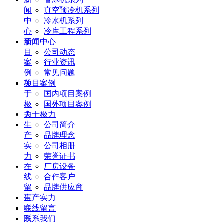
闻
真空预冷机系列
中
冷水机系列
心
冷库工程系列
项
新闻中心
目
公司动态
案
行业资讯
例
常见问题
关
项目案例
于
国内项目案例
极
国外项目案例
力
关于极力
生
公司简介
产
品牌理念
实
公司相册
力
荣誉证书
在
厂房设备
线
合作客户
留
品牌供应商
言
生产实力
联
在线留言
系
联系我们