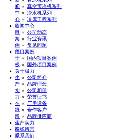
闻
真空预冷机系列
中
冷水机系列
心
冷库工程系列
项
新闻中心
目
公司动态
案
行业资讯
例
常见问题
关
项目案例
于
国内项目案例
极
国外项目案例
力
关于极力
生
公司简介
产
品牌理念
实
公司相册
力
荣誉证书
在
厂房设备
线
合作客户
留
品牌供应商
言
生产实力
联
在线留言
系
联系我们