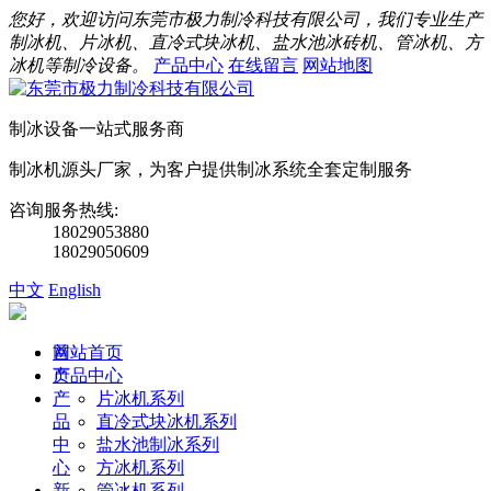
您好，欢迎访问东莞市极力制冷科技有限公司，我们专业生产
制冰机、片冰机、直冷式块冰机、盐水池冰砖机、管冰机、方
冰机等制冷设备。
产品中心
在线留言
网站地图
制冰设备一站式服务商
制冰机源头厂家，为客户提供制冰系统全套定制服务
咨询服务热线:
18029053880
18029050609
中文
English
首
网站首页
页
产品中心
产
片冰机系列
品
直冷式块冰机系列
中
盐水池制冰系列
心
方冰机系列
新
管冰机系列