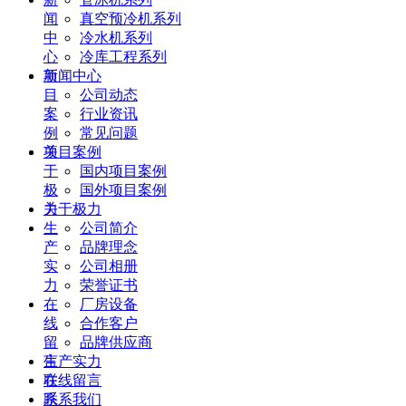
闻
真空预冷机系列
中
冷水机系列
心
冷库工程系列
项
新闻中心
目
公司动态
案
行业资讯
例
常见问题
关
项目案例
于
国内项目案例
极
国外项目案例
力
关于极力
生
公司简介
产
品牌理念
实
公司相册
力
荣誉证书
在
厂房设备
线
合作客户
留
品牌供应商
言
生产实力
联
在线留言
系
联系我们