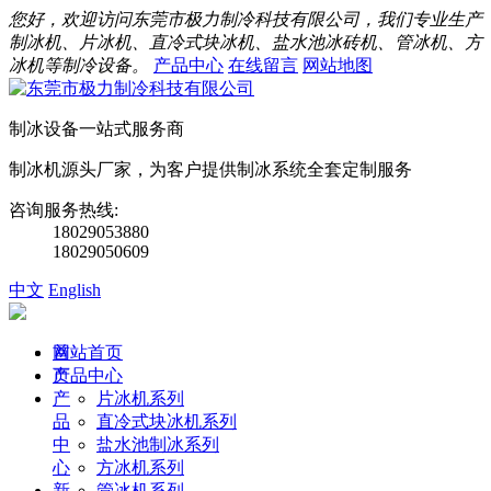
您好，欢迎访问东莞市极力制冷科技有限公司，我们专业生产
制冰机、片冰机、直冷式块冰机、盐水池冰砖机、管冰机、方
冰机等制冷设备。
产品中心
在线留言
网站地图
制冰设备一站式服务商
制冰机源头厂家，为客户提供制冰系统全套定制服务
咨询服务热线:
18029053880
18029050609
中文
English
首
网站首页
页
产品中心
产
片冰机系列
品
直冷式块冰机系列
中
盐水池制冰系列
心
方冰机系列
新
管冰机系列