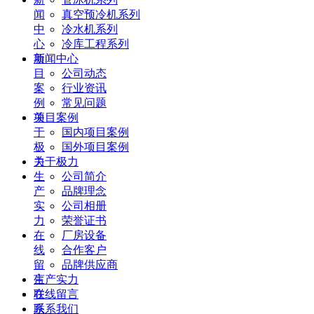
闻
真空预冷机系列
中
冷水机系列
心
冷库工程系列
项
新闻中心
目
公司动态
案
行业资讯
例
常见问题
关
项目案例
于
国内项目案例
极
国外项目案例
力
关于极力
生
公司简介
产
品牌理念
实
公司相册
力
荣誉证书
在
厂房设备
线
合作客户
留
品牌供应商
言
生产实力
联
在线留言
系
联系我们