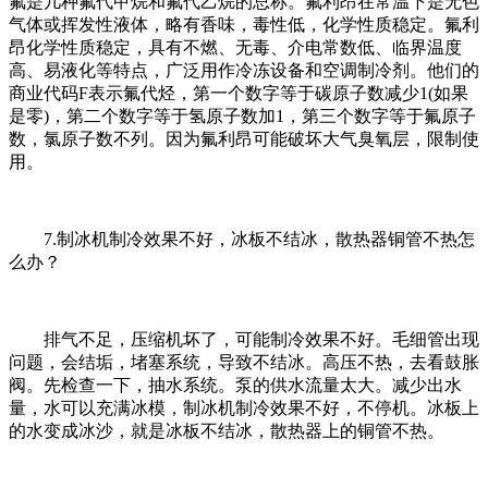
氟是几种氟代甲烷和氟代乙烷的总称。氟利昂在常温下是无色
气体或挥发性液体，略有香味，毒性低，化学性质稳定。氟利
昂化学性质稳定，具有不燃、无毒、介电常数低、临界温度
高、易液化等特点，广泛用作冷冻设备和空调制冷剂。他们的
商业代码F表示氟代烃，第一个数字等于碳原子数减少1(如果
是零)，第二个数字等于氢原子数加1，第三个数字等于氟原子
数，氯原子数不列。因为氟利昂可能破坏大气臭氧层，限制使
用。
7.制冰机制冷效果不好，冰板不结冰，散热器铜管不热怎
么办？
排气不足，压缩机坏了，可能制冷效果不好。毛细管出现
问题，会结垢，堵塞系统，导致不结冰。高压不热，去看鼓胀
阀。先检查一下，抽水系统。泵的供水流量太大。减少出水
量，水可以充满冰模，制冰机制冷效果不好，不停机。冰板上
的水变成冰沙，就是冰板不结冰，散热器上的铜管不热。