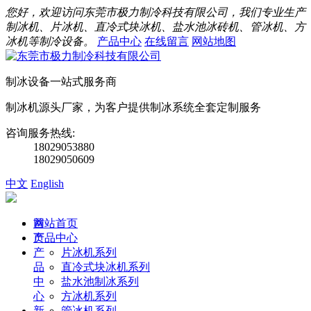
您好，欢迎访问东莞市极力制冷科技有限公司，我们专业生产
制冰机、片冰机、直冷式块冰机、盐水池冰砖机、管冰机、方
冰机等制冷设备。
产品中心
在线留言
网站地图
制冰设备一站式服务商
制冰机源头厂家，为客户提供制冰系统全套定制服务
咨询服务热线:
18029053880
18029050609
中文
English
首
网站首页
页
产品中心
产
片冰机系列
品
直冷式块冰机系列
中
盐水池制冰系列
心
方冰机系列
新
管冰机系列