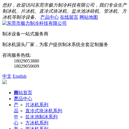
您好，欢迎访问东莞市极力制冷科技有限公司，我们专业生产
制冰机、片冰机、直冷式块冰机、盐水池冰砖机、管冰机、方
冰机等制冷设备。
产品中心
在线留言
网站地图
制冰设备一站式服务商
制冰机源头厂家，为客户提供制冰系统全套定制服务
咨询服务热线:
18029053880
18029050609
中文
English
首
网站首页
页
产品中心
产
片冰机系列
品
直冷式块冰机系列
中
盐水池制冰系列
心
方冰机系列
新
管冰机系列