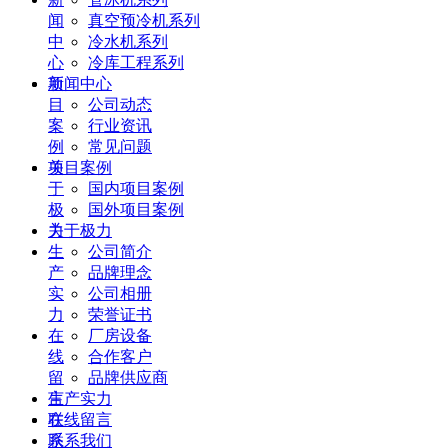
闻
真空预冷机系列
中
冷水机系列
心
冷库工程系列
项
新闻中心
目
公司动态
案
行业资讯
例
常见问题
关
项目案例
于
国内项目案例
极
国外项目案例
力
关于极力
生
公司简介
产
品牌理念
实
公司相册
力
荣誉证书
在
厂房设备
线
合作客户
留
品牌供应商
言
生产实力
联
在线留言
系
联系我们