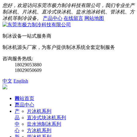
您好，欢迎访问东莞市极力制冷科技有限公司，我们专业生产
制冰机、片冰机、直冷式块冰机、盐水池冰砖机、管冰机、方
冰机等制冷设备。
产品中心
在线留言
网站地图
制冰设备一站式服务商
制冰机源头厂家，为客户提供制冰系统全套定制服务
咨询服务热线:
18029053880
18029050609
中文
English
首
网站首页
页
产品中心
产
片冰机系列
品
直冷式块冰机系列
中
盐水池制冰系列
心
方冰机系列
新
管冰机系列