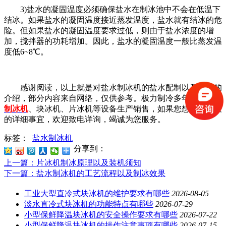
3)盐水的凝固温度必须确保盐水在制冰池中不会在低温下
结冰。如果盐水的凝固温度接近蒸发温度，盐水就有结冰的危
险。但如果盐水的凝固温度要求过低，则由于盐水浓度的增
加，搅拌器的功耗增加。因此，盐水的凝固温度一般比蒸发温
度低6~8℃。
感谢阅读，以上就是对盐水制冰机的盐水配制以及要求的
介绍，部分内容来自网络，仅供参考。极力制冷多年从事
盐水
制冰机
、块冰机、片冰机等设备生产销售，如果您想了解有关
的详细事宜，欢迎致电详询，竭诚为您服务。
标签：
盐水制冰机
分享到：
上一篇
：片冰机制冰原理以及装机须知
下一篇
：盐水制冰机的工艺流程以及制冰效果
工业大型直冷式块冰机的维护要求有哪些
2026-08-05
淡水直冷式块冰机的功能特点有哪些
2026-07-29
小型保鲜降温块冰机的安全操作要求有哪些
2026-07-22
小型保鲜降温块冰机的操作注意事项有哪些
2026-07-15