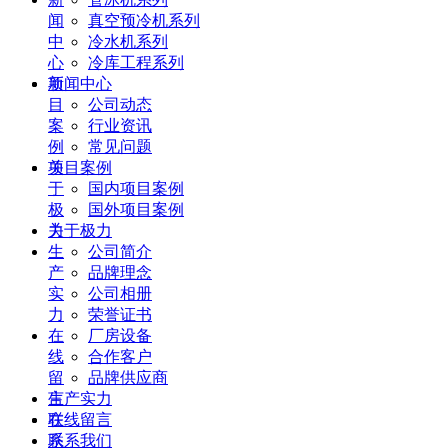
闻
真空预冷机系列
中
冷水机系列
心
冷库工程系列
项
新闻中心
目
公司动态
案
行业资讯
例
常见问题
关
项目案例
于
国内项目案例
极
国外项目案例
力
关于极力
生
公司简介
产
品牌理念
实
公司相册
力
荣誉证书
在
厂房设备
线
合作客户
留
品牌供应商
言
生产实力
联
在线留言
系
联系我们