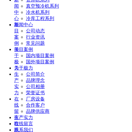
闻
真空预冷机系列
中
冷水机系列
心
冷库工程系列
项
新闻中心
目
公司动态
案
行业资讯
例
常见问题
关
项目案例
于
国内项目案例
极
国外项目案例
力
关于极力
生
公司简介
产
品牌理念
实
公司相册
力
荣誉证书
在
厂房设备
线
合作客户
留
品牌供应商
言
生产实力
联
在线留言
系
联系我们