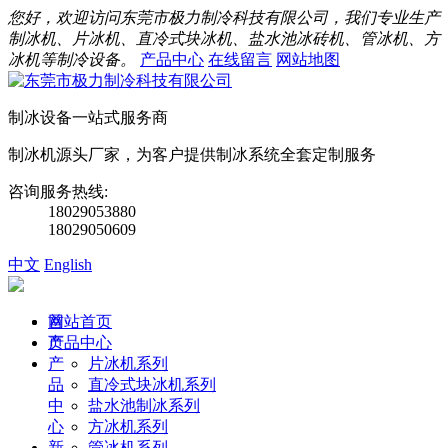
您好，欢迎访问东莞市极力制冷科技有限公司，我们专业生产
制冰机、片冰机、直冷式块冰机、盐水池冰砖机、管冰机、方
冰机等制冷设备。
产品中心
在线留言
网站地图
制冰设备一站式服务商
制冰机源头厂家，为客户提供制冰系统全套定制服务
咨询服务热线:
18029053880
18029050609
中文
English
首
网站首页
页
产品中心
产
片冰机系列
品
直冷式块冰机系列
中
盐水池制冰系列
心
方冰机系列
新
管冰机系列