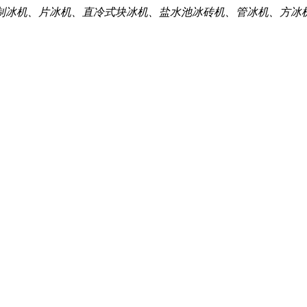
制冰机、片冰机、直冷式块冰机、盐水池冰砖机、管冰机、方冰