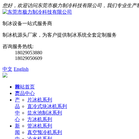
您好，欢迎访问东莞市极力制冷科技有限公司，我们专业生产
制冰设备一站式服务商
制冰机源头厂家，为客户提供制冰系统全套定制服务
咨询服务热线:
18029053880
18029050609
中文
English
首
网站首页
页
产品中心
产
片冰机系列
品
直冷式块冰机系列
中
盐水池制冰系列
心
方冰机系列
新
管冰机系列
闻
真空预冷机系列
中
冷水机系列