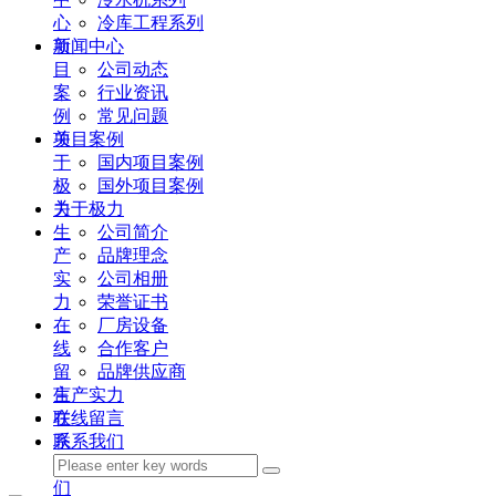
心
冷库工程系列
项
新闻中心
目
公司动态
案
行业资讯
例
常见问题
关
项目案例
于
国内项目案例
极
国外项目案例
力
关于极力
生
公司简介
产
品牌理念
实
公司相册
力
荣誉证书
在
厂房设备
线
合作客户
留
品牌供应商
言
生产实力
联
在线留言
系
联系我们
我
们