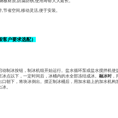
钢板材质
,
防腐防锈
,
使用寿命大大延长。
计
,
节省空间
,
移动灵活
,
便于安装。
按客户要求选配）
启动
制冰
按钮，制冰机组开始运行。盐水循环泵或盐水搅拌机使
至冰点以下，一定时间后，冰桶内的水全部冻结成冰。
融冰时
，
出口朝下，将块冰倒出。摆正制冰桶后，用加水箱上的加水机构
出冰
。