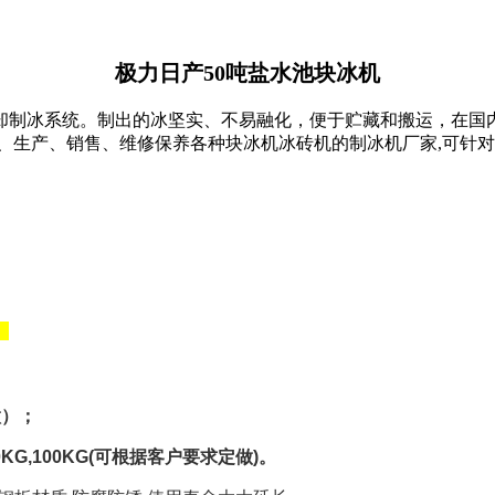
极力日产50吨盐水池块冰机
却
制冰
系统。制出的冰坚实、不易融化，便于贮藏和搬运，在国
、
生产
、销售、维修保养各种
块冰机冰砖机的
制冰机
厂家,可针
。
做）；
0KG,100KG(
可根据客户要求定做
)
。