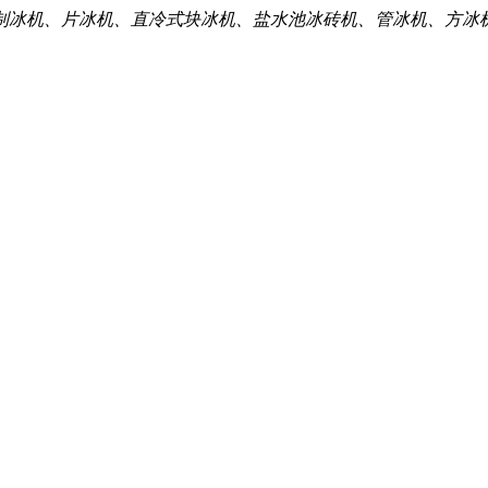
制冰机、片冰机、直冷式块冰机、盐水池冰砖机、管冰机、方冰