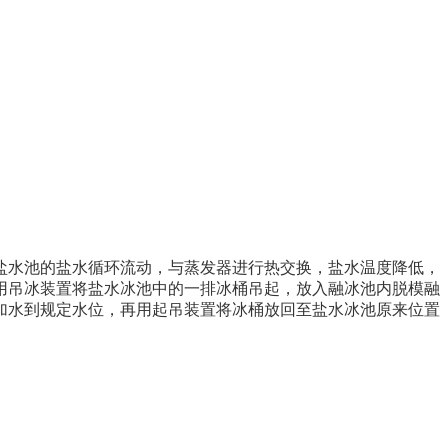
盐水池的盐水循环流动，与蒸发器进行热交换，盐水温度降低，
用吊冰装置将盐水
冰
池中的一排冰桶吊起，放入融冰池内脱模融
加水到规定水位，再用起吊装置将冰桶放回至盐水
冰
池原来位置