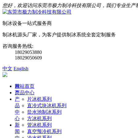
您好，欢迎访问东莞市极力制冷科技有限公司，我们专业生产
制冰设备一站式服务商
制冰机源头厂家，为客户提供制冰系统全套定制服务
咨询服务热线:
18029053880
18029050609
中文
English
首
网站首页
页
产品中心
产
片冰机系列
品
直冷式块冰机系列
中
盐水池制冰系列
心
方冰机系列
新
管冰机系列
闻
真空预冷机系列
中
冷水机系列