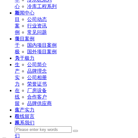
心
冷库工程系列
项
新闻中心
目
公司动态
案
行业资讯
例
常见问题
关
项目案例
于
国内项目案例
极
国外项目案例
力
关于极力
生
公司简介
产
品牌理念
实
公司相册
力
荣誉证书
在
厂房设备
线
合作客户
留
品牌供应商
言
生产实力
联
在线留言
系
联系我们
我
们