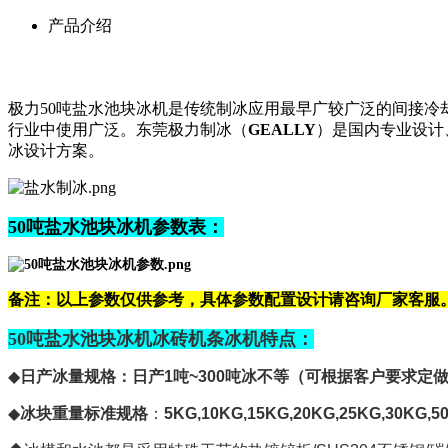
产品介绍
极力50吨
盐水
池块冰机是传统制冰应用最早广较广泛的
间接冷
行业中使用
广泛
。
东莞极力制冰（
GEALLY
）
是国内专业设计
冰
设计方案。
50吨盐水池块冰机参数表：
备注：以上参数仅供参考，具体参数配置设计请咨询厂家客服
50吨盐水池块冰机冰砖机条冰机特点：
◆
日产冰量规格：日产
1
吨
~300
吨冰不等（可根据客户要求定
◆
冰块重量标准规格
：
5KG,10KG,15KG,20KG,25KG,30KG,5