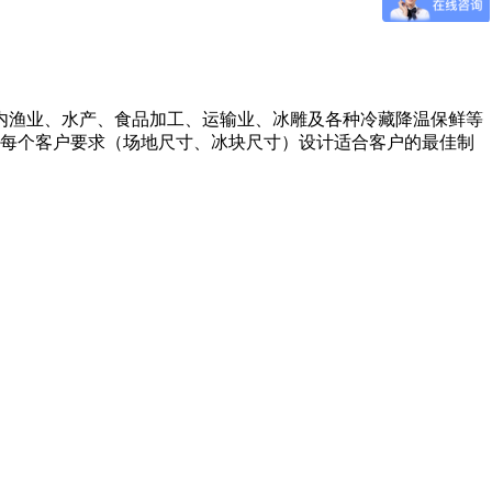
内渔业、
水产、
食品
加工
、运输业
、冰雕
及
各种冷藏降温保鲜
等
对每个客户要求（场地尺寸、冰块尺寸）设计适合客户的最佳
制