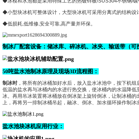
◆冰模和水池都是采用特殊工艺的热镀锌板
/SUS304
不锈钢
/
碳
◆小型块冰机可整体设计，大型块冰机可采用分离式的结构设
◆低损耗
,
低维修
,
安全可靠
,
高产量并环保。
制冰厂
配套设备：
储
冰库、碎冰机、冰夹
、
输送带
（可
50吨盐水池制冰原理及现场3D流程图：
制冰时
，将所有的冰桶加
好
水后，放入盐水
冰
池中，按下
机组
低温的盐水再与冰桶内的水进行热交换，使冰桶内的水温降低
冰。再用吊冰装置将冰桶放在倒冰架上旋转倒冰，让制冰桶的
上，再将另一排制冰桶吊起，融冰、倒冰、加水循环操作
制冰
盐水池块冰机应用行业：