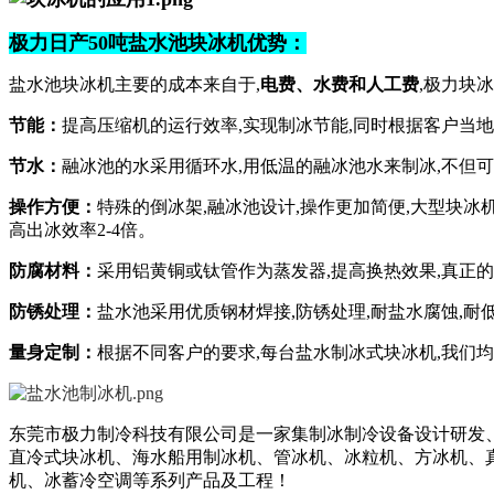
极力日产50吨盐水池块冰机优势：
盐水池
块冰机主要的成本来自于
,
电费
、
水费和人工费
,
极力
块冰
节能：
提高压缩机的运行效率
,实现制冰节能,同时根据客户当
节水：
融冰池的水采用循环水
,用低温的融冰池水来制冰,不但
操作方便：
特殊的倒冰架
,融冰池设计,操作更加简便,大型块
高出冰效率2-4倍。
防腐材料：
采用铝黄铜或钛管作为蒸发器
,提高换热效果,真正
防锈处理：
盐水池采用优质钢材焊接
,防锈处理,耐盐水腐蚀,耐
量身定制：
根据不同客户的要求
,每台盐水制冰式块冰机,我们
东莞市极力制冷科技有限公司
是一家集制冰制冷设备设计研发
直冷式块冰机、海水船用制冰机、管冰机、冰粒机、方冰机、
机、冰蓄冷空调等系列产品及工程！